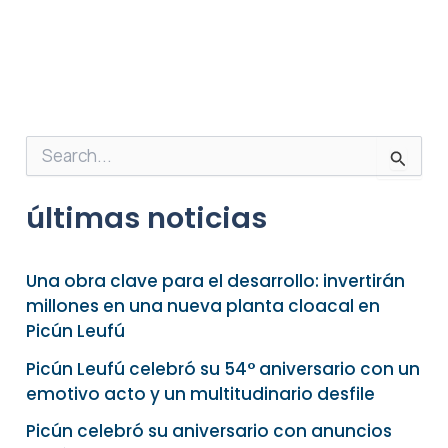
B
u
s
últimas noticias
c
a
r
p
Una obra clave para el desarrollo: invertirán
o
millones en una nueva planta cloacal en
r
Picún Leufú
:
Picún Leufú celebró su 54° aniversario con un
emotivo acto y un multitudinario desfile
Picún celebró su aniversario con anuncios