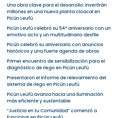
p
Una obra clave para el desarrollo: invertirán
o
millones en una nueva planta cloacal en
r
Picún Leufú
:
Picún Leufú celebró su 54° aniversario con un
emotivo acto y un multitudinario desfile
Picún celebró su aniversario con anuncios
históricos y una fuerte agenda de obras
Primer encuentro de sensibilización para el
diagnóstico de riego en Picún Leufú
Presentaron el informe de relevamiento del
sistema de riego en Picún Leufú
Picún Leufú avanza hacia una iluminación
más eficiente y sustentable
“Justicia en tu Comunidad” comenzó a
funcionar en Picún Leufú