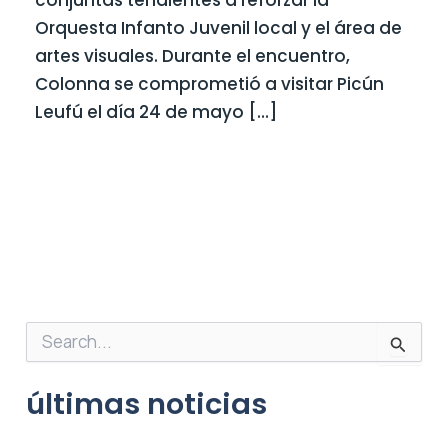
conjuntas tendientes a reforzar la
Orquesta Infanto Juvenil local y el área de
artes visuales. Durante el encuentro,
Colonna se comprometió a visitar Picún
Leufú el día 24 de mayo […]
B
u
s
últimas noticias
c
a
r