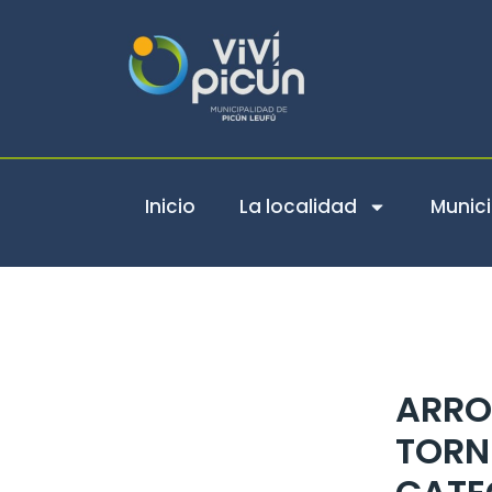
Ir
al
contenido
Inicio
La localidad
Munici
ARRO
TORN