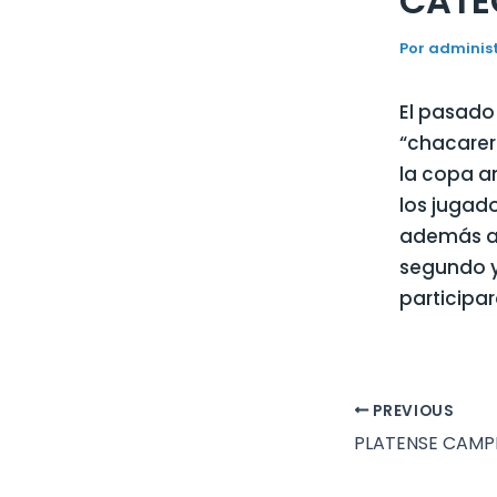
CATE
Por
adminis
El pasado 
“chacarer
la copa an
los jugado
además a 
segundo y
participar
PREVIOUS