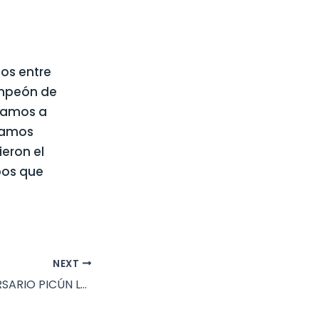
nos entre
ampeón de
itamos a
itamos
eron el
pos que
NEXT
ACTO 50ª ANIVERSARIO PICÚN LEUFÚ