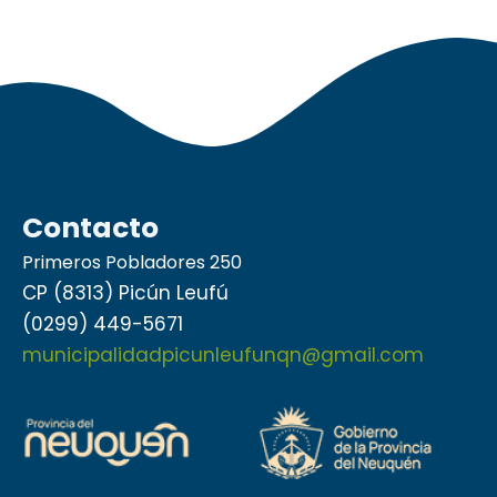
Contacto
Primeros Pobladores 250
CP (8313) Picún Leufú
(0299) 449-5671
municipalidadpicunleufunqn@gmail.com