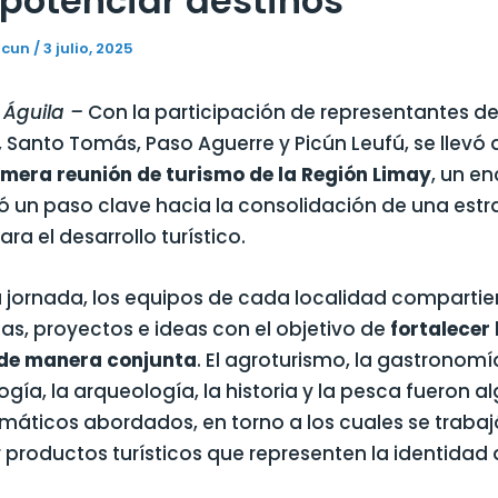
potenciar destinos
icun
/
3 julio, 2025
 Águila –
Con la participación de representantes de
, Santo Tomás, Paso Aguerre y Picún Leufú, se llevó
imera reunión de turismo de la Región Limay
, un e
 un paso clave hacia la consolidación de una estr
ara el desarrollo turístico.
a jornada, los equipos de cada localidad compartie
as, proyectos e ideas con el objetivo de
fortalecer 
 de manera conjunta
. El agroturismo, la gastronomía
gía, la arqueología, la historia y la pesca fueron a
emáticos abordados, en torno a los cuales se traba
r productos turísticos que representen la identidad 