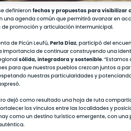
e definieron
fechas y propuestas para visibilizar
en una agenda común que permitirá avanzar en ac
 de promoción y articulación intermunicipal.
enta de Picún Leufú,
Perla Díaz
, participó del encuen
a importancia de continuar construyendo una iden
regional
sólida, integradora y sostenible
. “Estamos
es para que nuestros pueblos crezcan juntos a part
respetando nuestras particularidades y potenciando
expresó.
tro dejó como resultado una hoja de ruta comparti
rtalecer los vínculos entre las localidades y posici
may como un destino turístico emergente, con una
auténtica.