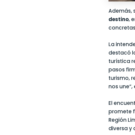
Además, s
destino
, 
concretas
La intend
destacó l
turística 
pasos firm
turismo, 
nos une”, 
El encuen
promete fo
Región Li
diversa y 