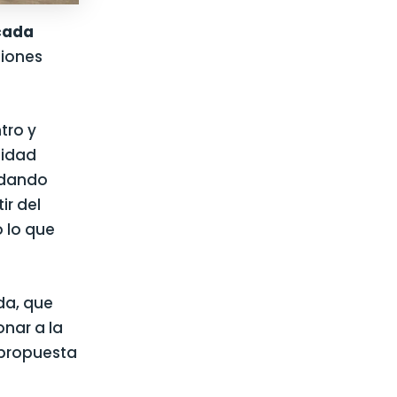
 cada
ciones
tro y
tidad
 dando
ir del
 lo que
da, que
onar a la
 propuesta