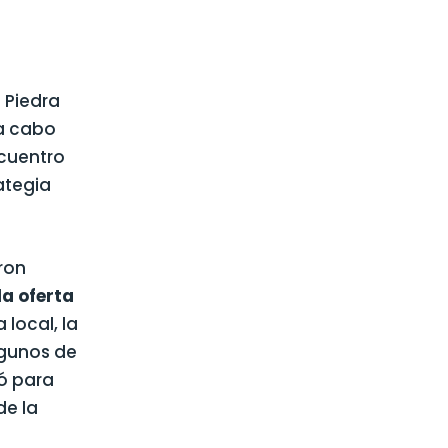
 Piedra
 a cabo
ncuentro
ategia
ron
la oferta
 local, la
lgunos de
jó para
de la