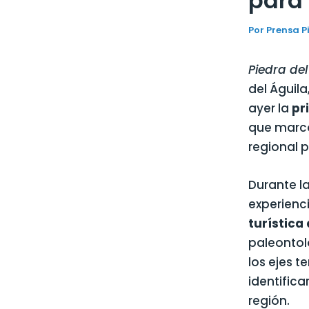
para 
Por
Prensa P
Piedra del
del Águila
ayer la
pr
que marcó
regional p
Durante l
experienci
turística
paleontolo
los ejes t
identifica
región.