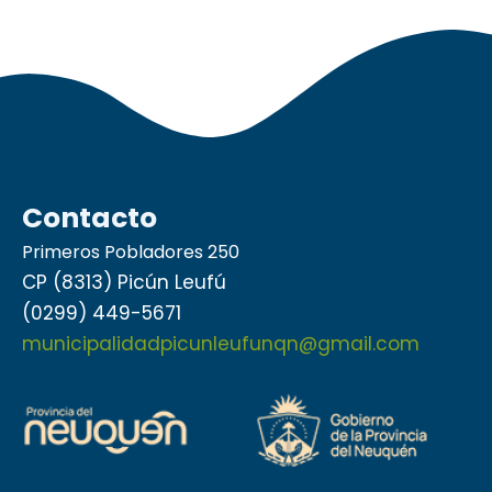
Contacto
Primeros Pobladores 250
CP (8313) Picún Leufú
(0299) 449-5671
municipalidadpicunleufunqn@gmail.com