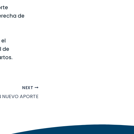
orte
erecha de
 el
l de
rtos.
NEXT
N NUEVO APORTE