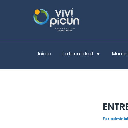
Ir
al
contenido
Inicio
La localidad
Munici
ENTR
Por
adminis