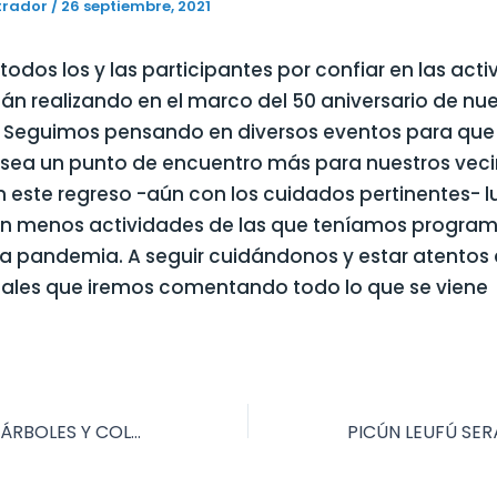
trador
/
26 septiembre, 2021
todos los y las participantes por confiar en las act
án realizando en el marco del 50 aniversario de nu
. Seguimos pensando en diversos eventos para qu
 sea un punto de encuentro más para nuestros veci
n este regreso -aún con los cuidados pertinentes- 
n menos actividades de las que teníamos progra
la pandemia. A seguir cuidándonos y estar atentos 
iales que iremos comentando todo lo que se viene
PLANTACIÓN DE ÁRBOLES Y COLOCACIÓN DE SISTEMA DE RIEGO EN LA CANCHA MUNICIPAL