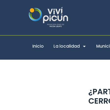
Ir
al
contenido
Inicio
La localidad
Munici
¿PART
CERR