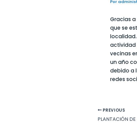
Por
adminis
Gracias a 
que se est
localidad
actividad
vecinas e
un año co
debido a 
redes soc
PREVIOUS