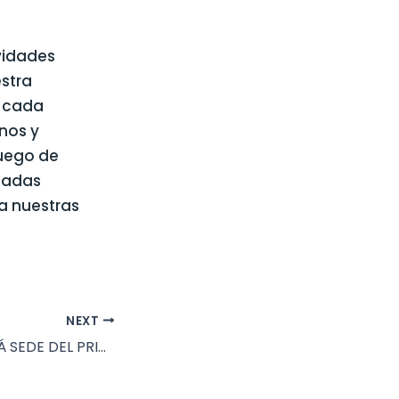
ividades
estra
e cada
nos y
luego de
madas
a nuestras
NEXT
PICÚN LEUFÚ SERÁ SEDE DEL PRIMER BINGO MATERO PRESENCIAL PARA ADULTOS MAYORES