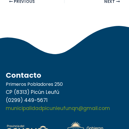
PREVIOUS
NEXT
Contacto
Primeros Pobladores 250
CP (8313) Picún Leufú
(0299) 449-5671
municipalidadpicunleufunqn@gmail.com