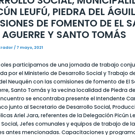
RROLLO SOCIAL, MUNICIPAL
CÚN LEUFÚ, PIEDRA DEL ÁGUI
SIONES DE FOMENTO DE EL S
 AGUERRE Y SANTO TOMÁS
trador
/
7 mayo, 2021
coles participamos de una jornada de trabajo conj
 por el Ministerio de Desarrollo Social y Trabajo de
 del Neuquén con las comisiones de fomento de El 
re, Santo Tomás y la vecina localidad de Piedra del
encuentro se encontraba presente el Intendente Car
o junto al Secretario de Desarrollo Social, Producc
icas Ariel Jara, referentes de la Delegación Picún L
 Social, Jefes comunales y equipos de trabajo de la
es antes mencionadas. Capacitaciones y program