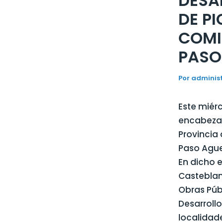
DESA
DE PI
COMI
PASO
Por
adminis
Este miér
encabezada
Provincia
Paso Aguer
En dicho 
Casteblanc
Obras Públ
Desarrollo
localidad