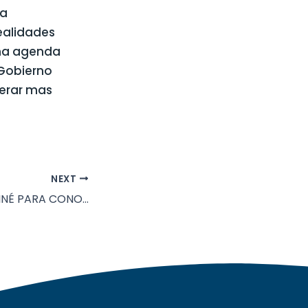
da
ealidades
una agenda
Gobierno
erar mas
NEXT
VISITAMOS ALUMINÉ PARA CONOCER EL PLAN DE GESTIÓN RESIDUOS SÓLIDOS URBANOS