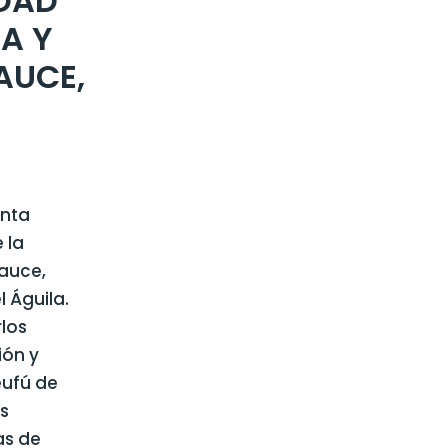
IDAD
LA Y
AUCE,
unta
 la
Sauce,
 Águila.
los
ión y
eufú de
s
as de