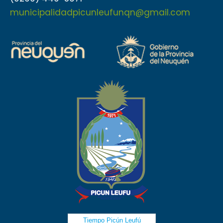
municipalidadpicunleufunqn@gmail.com