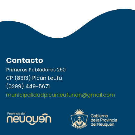
Contacto
Primeros Pobladores 250
CP (8313) Picún Leufú
(0299) 449-5671
municipalidadpicunleufunqn@gmail.com