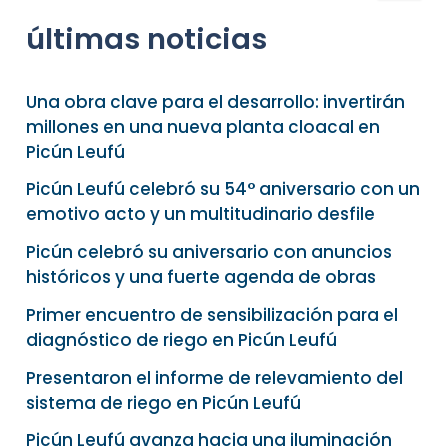
s
últimas noticias
c
a
r
p
Una obra clave para el desarrollo: invertirán
o
millones en una nueva planta cloacal en
r
Picún Leufú
:
Picún Leufú celebró su 54° aniversario con un
emotivo acto y un multitudinario desfile
Picún celebró su aniversario con anuncios
históricos y una fuerte agenda de obras
Primer encuentro de sensibilización para el
diagnóstico de riego en Picún Leufú
Presentaron el informe de relevamiento del
sistema de riego en Picún Leufú
Picún Leufú avanza hacia una iluminación