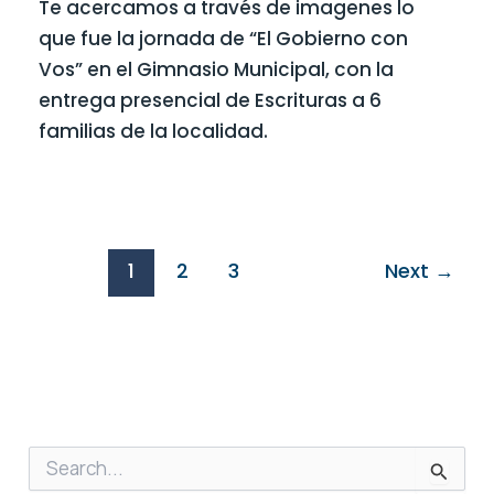
Te acercamos a través de imagenes lo
que fue la jornada de “El Gobierno con
Vos” en el Gimnasio Municipal, con la
entrega presencial de Escrituras a 6
familias de la localidad.
1
2
3
Next
→
B
u