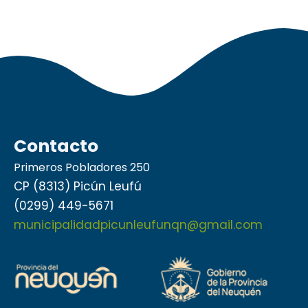
Contacto
Primeros Pobladores 250
CP (8313) Picún Leufú
(0299) 449-5671
municipalidadpicunleufunqn@gmail.com